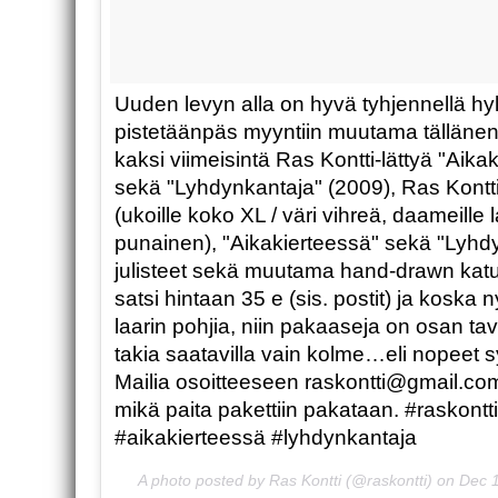
Uuden levyn alla on hyvä tyhjennellä hyll
pistetäänpäs myyntiin muutama tällänen p
kaksi viimeisintä Ras Kontti-lättyä "Aika
sekä "Lyhdynkantaja" (2009), Ras Kontti 
(ukoille koko XL / väri vihreä, daameille la
punainen), "Aikakierteessä" sekä "Lyhd
julisteet sekä muutama hand-drawn katu
satsi hintaan 35 e (sis. postit) ja koska 
laarin pohjia, niin pakaaseja on osan t
takia saatavilla vain kolme…eli nopeet s
Mailia osoitteeseen raskontti@gmail.com
mikä paita pakettiin pakataan. #raskont
#aikakierteessä #lyhdynkantaja
A photo posted by Ras Kontti (@raskontti) on
Dec 1