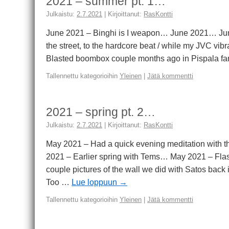
2021 – summer pt. 1…
Julkaistu:
2.7.2021
|
Kirjoittanut:
RasKontti
June 2021 – Binghi is I weapon… June 2021… Jun
the street, to the hardcore beat / while my JVC vib
Blasted boombox couple months ago in Pispala fa
Tallennettu kategorioihin
Yleinen
|
Jätä kommentti
2021 – spring pt. 2…
Julkaistu:
2.7.2021
|
Kirjoittanut:
RasKontti
May 2021 – Had a quick evening meditation with 
2021 – Earlier spring with Tems… May 2021 – F
couple pictures of the wall we did with Satos bac
Too …
Lue loppuun
→
Tallennettu kategorioihin
Yleinen
|
Jätä kommentti