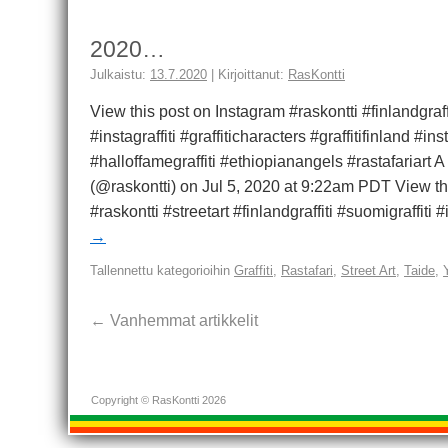
2020…
Julkaistu:
13.7.2020
|
Kirjoittanut:
RasKontti
View this post on Instagram #raskontti #finlandgraffi
#instagraffiti #graffiticharacters #graffitifinland #in
#halloffamegraffiti #ethiopianangels #rastafariart 
(@raskontti) on Jul 5, 2020 at 9:22am PDT View th
#raskontti #streetart #finlandgraffiti #suomigraffiti 
→
Tallennettu kategorioihin
Graffiti
,
Rastafari
,
Street Art
,
Taide
,
←
Vanhemmat artikkelit
Copyright © RasKontti 2026