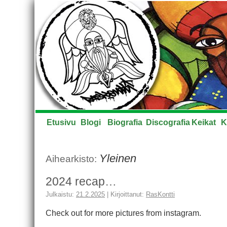
Etusivu
Blogi
Biografia
Discografia
Keikat
K
Yleinen
Aihearkisto:
2024 recap…
Julkaistu:
21.2.2025
|
Kirjoittanut:
RasKontti
Check out for more pictures from instagram.