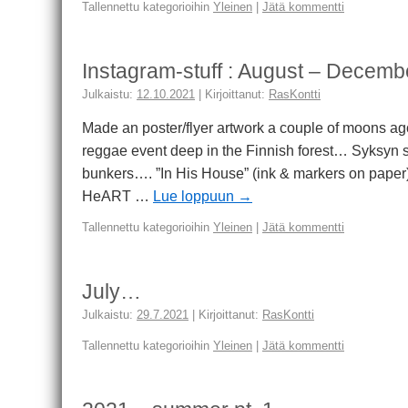
Tallennettu kategorioihin
Yleinen
|
Jätä kommentti
Instagram-stuff : August – Decem
Julkaistu:
12.10.2021
|
Kirjoittanut:
RasKontti
Made an poster/flyer artwork a couple of moons ago f
reggae event deep in the Finnish forest… Syksyn 
bunkers…. ”In His House” (ink & markers on paper)
HeART …
Lue loppuun
→
Tallennettu kategorioihin
Yleinen
|
Jätä kommentti
July…
Julkaistu:
29.7.2021
|
Kirjoittanut:
RasKontti
Tallennettu kategorioihin
Yleinen
|
Jätä kommentti