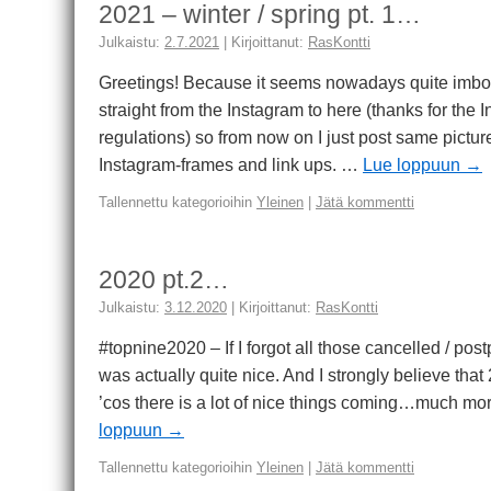
2021 – winter / spring pt. 1…
Julkaistu:
2.7.2021
|
Kirjoittanut:
RasKontti
Greetings! Because it seems nowadays quite imboss
straight from the Instagram to here (thanks for the
regulations) so from now on I just post same pictur
Instagram-frames and link ups. …
Lue loppuun
→
Tallennettu kategorioihin
Yleinen
|
Jätä kommentti
2020 pt.2…
Julkaistu:
3.12.2020
|
Kirjoittanut:
RasKontti
#topnine2020 – If I forgot all those cancelled / po
was actually quite nice. And I strongly believe that
’cos there is a lot of nice things coming…much mo
loppuun
→
Tallennettu kategorioihin
Yleinen
|
Jätä kommentti