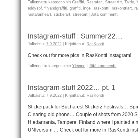
Tallennettu kategorioihin
Graffiti
,
Rastafari
,
Street Art
,
Taide
,
eddysbf
,
finlandgraffiti
,
graffiti
,
ingel
,
raskontti
,
raskonttiart
,
ra
rastafariheart
,
stickerart
,
streetart
|
Jätä kommentti
Instagram-stuff : Summer22…
Julkaistu:
7.9.2022
|
Kirjoittanut:
RasKontti
Check out for more pics in RasKontti instagram!
Tallennettu kategorioihin
Yleinen
|
Jätä kommentti
Instagram-stuff 2022… pt. 1
Julkaistu:
7.9.2022
|
Kirjoittanut:
RasKontti
Stickerpack for Bucharest Stickerz Festivals… Sp
Clearing old phone… Couple of shots from 2020 S
Hiedanranta, Tampere, Finland where I painted a n
UNIversumi… Check out for more in RasKontti ins