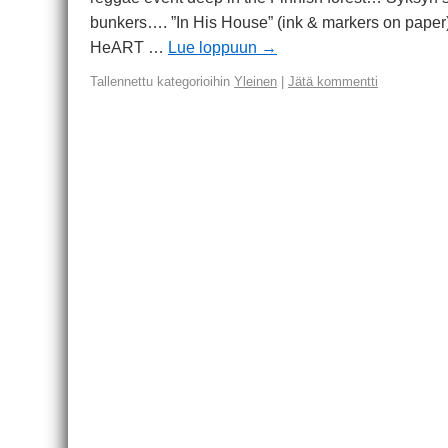
bunkers…. ”In His House” (ink & markers on paper)
HeART …
Lue loppuun
→
Tallennettu kategorioihin
Yleinen
|
Jätä kommentti