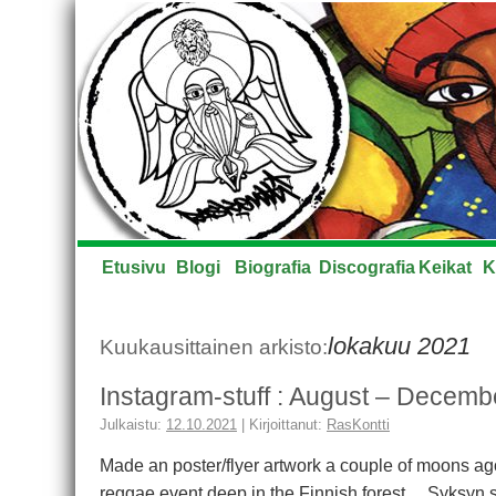
Etusivu
Blogi
Biografia
Discografia
Keikat
K
lokakuu 2021
Kuukausittainen arkisto:
Instagram-stuff : August – Decem
Julkaistu:
12.10.2021
|
Kirjoittanut:
RasKontti
Made an poster/flyer artwork a couple of moons ago f
reggae event deep in the Finnish forest… Syksyn 