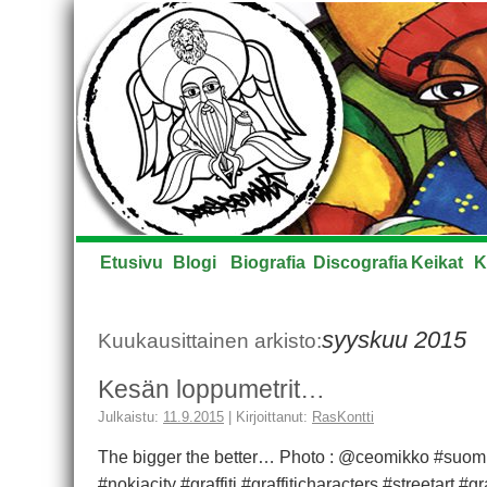
Etusivu
Blogi
Biografia
Discografia
Keikat
K
syyskuu 2015
Kuukausittainen arkisto:
Kesän loppumetrit…
Julkaistu:
11.9.2015
|
Kirjoittanut:
RasKontti
The bigger the better… Photo : @ceomikko #suomigra
#nokiacity #graffiti #graffiticharacters #streetart #gr