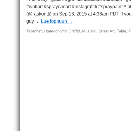
#wallart #spraycanart #instagraffiti #spraypaint A 
(@raskontti) on Sep 13, 2015 at 4:38am PDT If you
guy …
Lue loppuun
→
Tallennettu kategorioihin
Graffiti
,
Musiikki
,
Street Art
,
Taide
,
Y