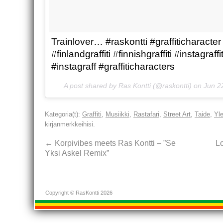
Trainlover… #raskontti #graffiticharacter 
#finlandgraffiti #finnishgraffiti #instagraffi
#instagraff #graffiticharacters
A post shared by Ras Kontti (@raskontti) on
Jun 2
Kategoria(t):
Graffiti
,
Musiikki
,
Rastafari
,
Street Art
,
Taide
,
Yl
kirjanmerkkeihisi.
←
Korpivibes meets Ras Kontti – ”Se
L
Yksi Askel Remix”
Copyright © RasKontti 2026