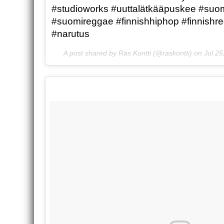
#studioworks #uuttalätkääpuskee #suo
#suomireggae #finnishhiphop #finnishr
#narutus
A post shared by Ras Kontti (@raskontti) on
Jul 2