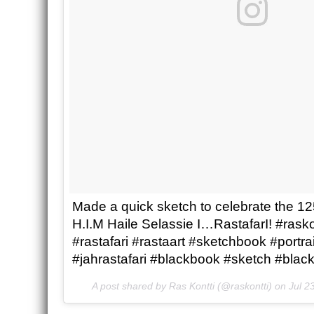
Made a quick sketch to celebrate the 12
H.I.M Haile Selassie I…RastafarI! #rasko
#rastafari #rastaart #sketchbook #portrai
#jahrastafari #blackbook #sketch #blac
A post shared by Ras Kontti (@raskontti) on
Jul 2