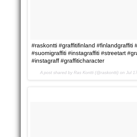
#raskontti #graffitifinland #finlandgraffiti #
#suomigraffiti #instagraffiti #streetart #gr
#instagraff #graffiticharacter
A post shared by Ras Kontti (@raskontti) on
Jul 1