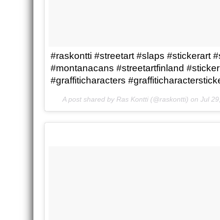
#raskontti #streetart #slaps #stickerart
#montanacans #streetartfinland #sticke
#graffiticharacters #graffiticharacterstick
A post shared by Ras Kontti (@raskontti) on
Jul 2