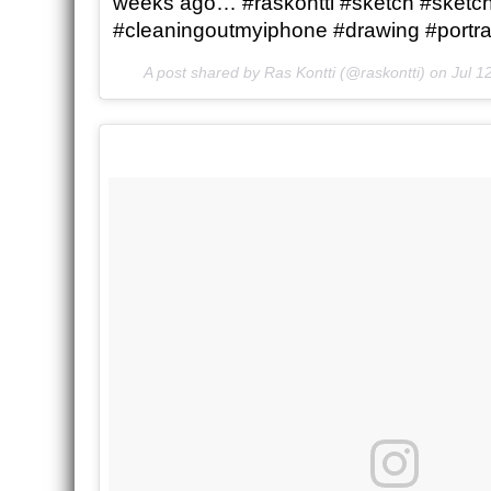
weeks ago… #raskontti #sketch #sketc
#cleaningoutmyiphone #drawing #portrai
A post shared by Ras Kontti (@raskontti) on
Jul 1