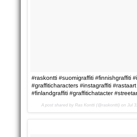
#raskontti #suomigraffiti #finnishgraffiti #
#graffiticharacters #instagraffiti #rastaart 
#finlandgraffiti #graffitichatacter #streetar
A post shared by Ras Kontti (@raskontti) on
Jul 