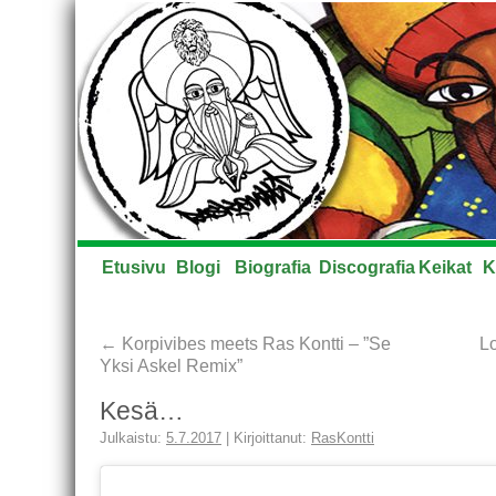
Etusivu
Blogi
Biografia
Discografia
Keikat
K
←
Korpivibes meets Ras Kontti – ”Se
L
Yksi Askel Remix”
Kesä…
Julkaistu:
5.7.2017
|
Kirjoittanut:
RasKontti