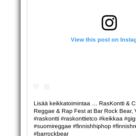
View this post on Inst
Lisää keikkatoimintaa … RasKontti & C
Reggae & Rap Fest at Bar Rock Bear, 
#raskontti #raskonttietco #keikkaa #g
#suomireggae #finnishhiphop #finnish
#barrockbear