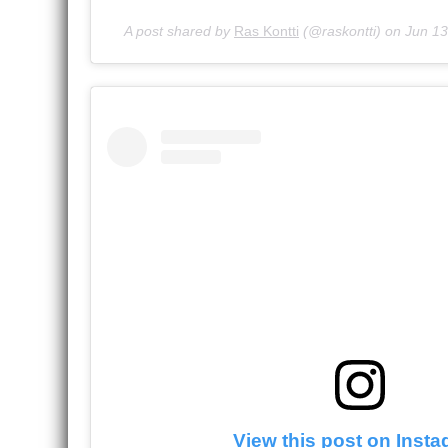
A post shared by
Ras Kontti
(@raskontti) on
Jun 13
View this post on Inst