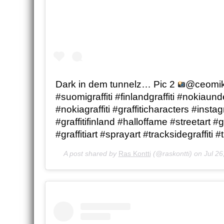
Dark in dem tunnelz… Pic 2
@ceomikk
#suomigraffiti #finlandgraffiti #nokiaun
#nokiagraffiti #graffiticharacters #instagr
#graffitifinland #halloffame #streetart #g
#graffitiart #sprayart #tracksidegraffiti 
A post shared by
Ras Kontti
(@raskontti) on
Jul 2