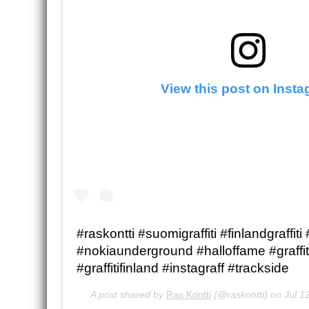
View this post on Inst
#raskontti #suomigraffiti #finlandgraffiti 
#nokiaunderground #halloffame #graffit
#graffitifinland #instagraff #trackside
A post shared by
Ras Kontti
(@raskontti) on
Jul 1