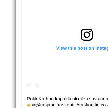
View this post on Inst
RokkiKarhun kapakki oli eilen savuinen
@rasjani #raskontti #raskonttietco