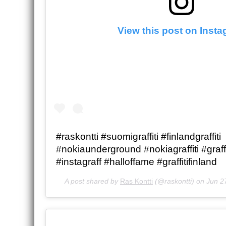
View this post on Inst
#raskontti #suomigraffiti #finlandgraffiti
#nokiaunderground #nokiagraffiti #graff
#instagraff #halloffame #graffitifinland
A post shared by
Ras Kontti
(@raskontti) on
Jun 2