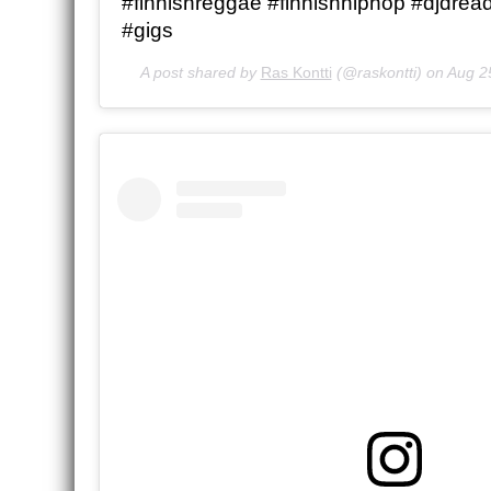
#finnishreggae #finnishhiphop #djdread
#gigs
A post shared by
Ras Kontti
(@raskontti) on
Aug 2