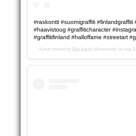
#raskontti #suomigraffiti #finlandgraffiti 
#haavistoug #graffiticharacter #instagraff
#graffitifinland #halloffame #streetart #gr
A post shared by
Ras Kontti
(@raskontti) on
Aug 1