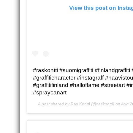
View this post on Inst
#raskontti #suomigraffiti #finlandgraff
#graffiticharacter #instagraff #haavisto
#graffitifinland #halloffame #streetart #in
#spraycanart
A post shared by
Ras Kontti
(@raskontti) on
Aug 2