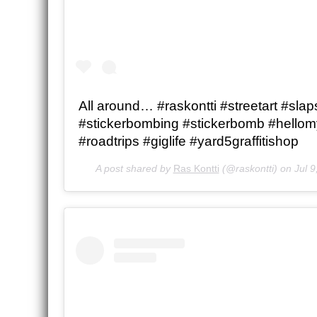
All around… #raskontti #streetart #slaps
#stickerbombing #stickerbomb #hello
#roadtrips #giglife #yard5graffitishop
A post shared by
Ras Kontti
(@raskontti) on
Jul 