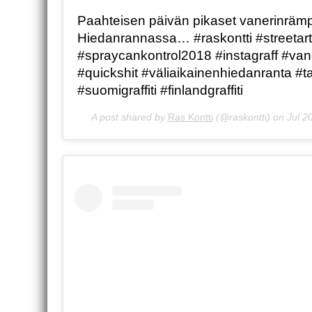
Paahteisen päivän pikaset vanerinrämp
Hiedanrannassa… #raskontti #streetart 
#spraycankontrol2018 #instagraff #va
#quickshit #väliaikainenhiedanranta #ta
#suomigraffiti #finlandgraffiti
A post shared by
Ras Kontti
(@raskontti) on
Jul 2