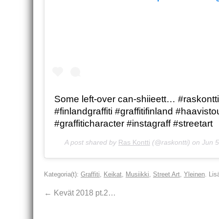
Some left-over can-shiieett… #raskontti
#finlandgraffiti #graffitifinland #haavist
#graffiticharacter #instagraff #streetart
A post shared by
Ras Kontti
(@raskontti) on
Jun 5
Kategoria(t):
Graffiti
,
Keikat
,
Musiikki
,
Street Art
,
Yleinen
. Li
←
Kevät 2018 pt.2…