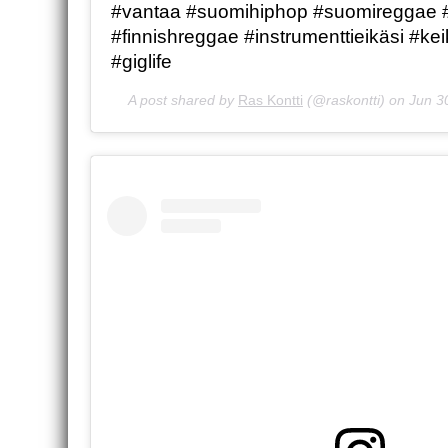
#vantaa #suomihiphop #suomireggae #
#finnishreggae #instrumenttieikäsi #k
#giglife
A post shared by
Ras Kontti
(@raskontti) on
Jun 3