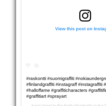
View this post on Inst
#raskontti #suomigraffiti #nokiaunderg
#finlandgraffiti #instagraff #instagraffiti 
#halloffame #graffiticharacters #graffitif
#graffitiart #sprayart
A post shared by
Ras Kontti
(@raskontti) on
Aug 5