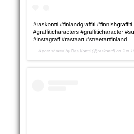
#raskontti #finlandgraffiti #finnishgraffiti
#graffiticharacters #graffiticharacter #su
#instagraff #rastaart #streetartfinland
A post shared by
Ras Kontti
(@raskontti) on
Jun 1