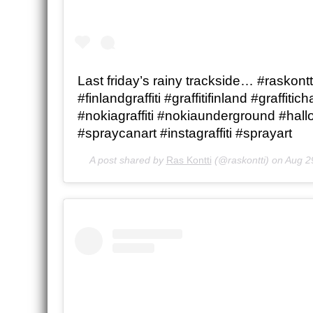
Last friday’s rainy trackside… #raskontti
#finlandgraffiti #graffitifinland #graffitic
#nokiagraffiti #nokiaunderground #hall
#spraycanart #instagraffiti #sprayart
A post shared by
Ras Kontti
(@raskontti) on
Aug 2