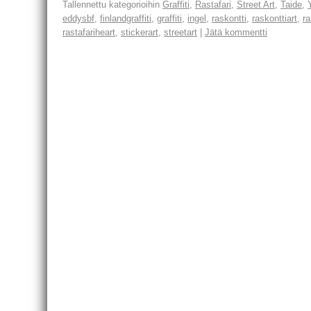
Tallennettu kategorioihin
Graffiti
,
Rastafari
,
Street Art
,
Taide
,
eddysbf
,
finlandgraffiti
,
graffiti
,
ingel
,
raskontti
,
raskonttiart
,
ra
rastafariheart
,
stickerart
,
streetart
|
Jätä kommentti