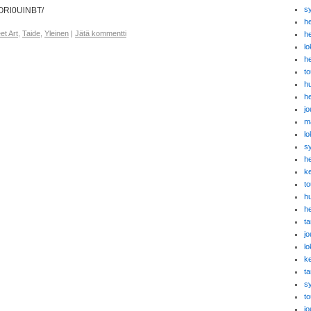
s
0ORl0UlNBT/
h
et Art
,
Taide
,
Yleinen
|
Jätä kommentti
h
l
h
t
h
h
j
m
l
s
h
k
t
h
h
t
j
l
k
t
s
t
j