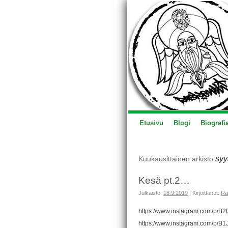
Etusivu
Blogi
Biografi
syy
Kuukausittainen arkisto:
Kesä pt.2…
Julkaistu:
18.9.2019
|
Kirjoittanut:
Ra
https://www.instagram.com/p/B
https://www.instagram.com/p/B