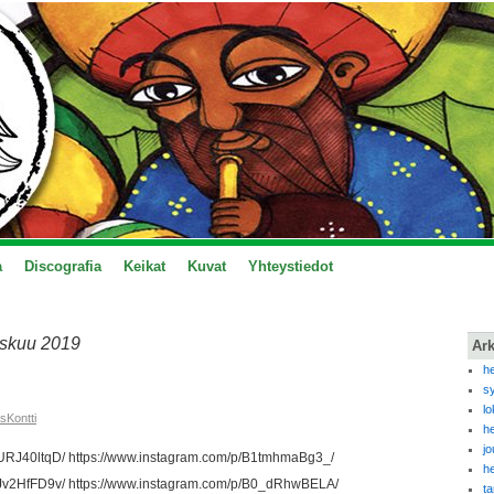
a
Discografia
Keikat
Kuvat
Yhteystiedot
skuu 2019
Ark
h
s
l
sKontti
h
j
2URJ40ltqD/ https://www.instagram.com/p/B1tmhmaBg3_/
h
1Jv2HfFD9v/ https://www.instagram.com/p/B0_dRhwBELA/
t