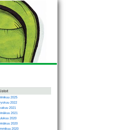
istot
elmikuu 2025
yyskuu 2022
okakuu 2021
einäkuu 2021
oulukuu 2020
einäkuu 2020
ammikuu 2020