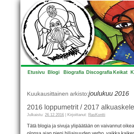
Etusivu
Blogi
Biografia
Discografia
Keikat
K
joulukuu 2016
Kuukausittainen arkisto:
2016 loppumetrit / 2017 alkuaskel
Julkaistu:
26.12.2016
|
Kirjoittanut:
RasKontti
Tätä blogia ja sivuja ylipäätään on vaivannut oik
olonsa ajan pieni hiljaisuuden verho, vaikka kaiken