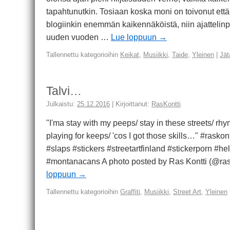
tapahtunutkin. Tosiaan koska moni on toivonut että 
blogiinkin enemmän kaikennäköistä, niin ajattelinp
uuden vuoden …
Lue loppuun
→
Tallennettu kategorioihin
Keikat
,
Musiikki
,
Taide
,
Yleinen
|
Jät
Talvi…
Julkaistu:
25.12.2016
|
Kirjoittanut:
RasKontti
"I'ma stay with my peeps/ stay in these streets/ rhy
playing for keeps/ 'cos I got those skills…" #raskontt
#slaps #stickers #streetartfinland #stickerporn #
#montanacans A photo posted by Ras Kontti (@ras
loppuun
→
Tallennettu kategorioihin
Graffiti
,
Musiikki
,
Street Art
,
Yleinen